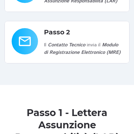
Assunzione Responsabilità (LAR)
Passo 2
email
Il
Contatto Tecnico
invia il
Modulo
di Registrazione Elettronico (MRE)
Passo 1 - Lettera
Assunzione