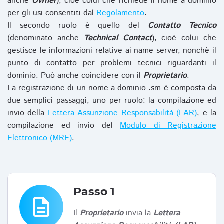
anche
Owner
), cioè colui che richiede il nome a dominio
per gli usi consentiti dal
Regolamento
.
Il secondo ruolo è quello del
Contatto Tecnico
(denominato anche
Technical Contact
), cioè colui che
gestisce le informazioni relative ai name server, nonchè il
punto di contatto per problemi tecnici riguardanti il
dominio. Può anche coincidere con il
Proprietario
.
La registrazione di un nome a dominio .sm è composta da
due semplici passaggi, uno per ruolo: la compilazione ed
invio della
Lettera Assunzione Responsabilità (LAR)
, e la
compilazione ed invio del
Modulo di Registrazione
Elettronico (MRE)
.
Passo 1
description
Il
Proprietario
invia la
Lettera