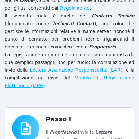
anche
Owner
), cioè colui che richiede il nome a dominio
per gli usi consentiti dal
Regolamento
.
Il secondo ruolo è quello del
Contatto Tecnico
(denominato anche
Technical Contact
), cioè colui che
gestisce le informazioni relative ai name server, nonchè il
punto di contatto per problemi tecnici riguardanti il
dominio. Può anche coincidere con il
Proprietario
.
La registrazione di un nome a dominio .sm è composta da
due semplici passaggi, uno per ruolo: la compilazione ed
invio della
Lettera Assunzione Responsabilità (LAR)
, e la
compilazione ed invio del
Modulo di Registrazione
Elettronico (MRE)
.
Passo 1
description
Il
Proprietario
invia la
Lettera