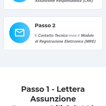
Assunzione Responsabilità (LAR)
Passo 2
email
Il
Contatto Tecnico
invia il
Modulo
di Registrazione Elettronico (MRE)
Passo 1 - Lettera
Assunzione