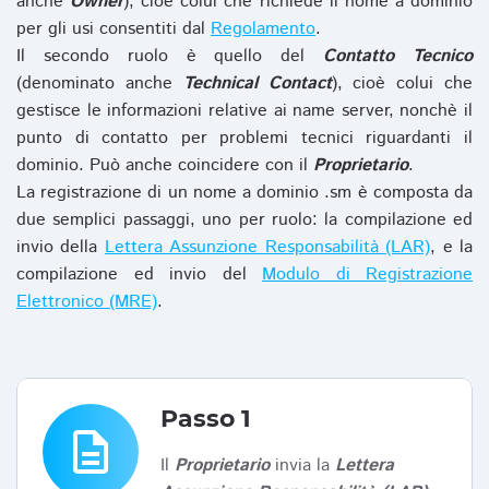
anche
Owner
), cioè colui che richiede il nome a dominio
per gli usi consentiti dal
Regolamento
.
Il secondo ruolo è quello del
Contatto Tecnico
(denominato anche
Technical Contact
), cioè colui che
gestisce le informazioni relative ai name server, nonchè il
punto di contatto per problemi tecnici riguardanti il
dominio. Può anche coincidere con il
Proprietario
.
La registrazione di un nome a dominio .sm è composta da
due semplici passaggi, uno per ruolo: la compilazione ed
invio della
Lettera Assunzione Responsabilità (LAR)
, e la
compilazione ed invio del
Modulo di Registrazione
Elettronico (MRE)
.
Passo 1
description
Il
Proprietario
invia la
Lettera