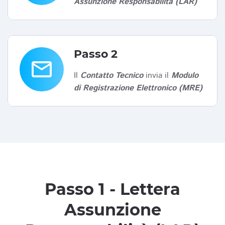
Assunzione Responsabilità (LAR)
Passo 2
email
Il
Contatto Tecnico
invia il
Modulo
di Registrazione Elettronico (MRE)
Passo 1 - Lettera
Assunzione