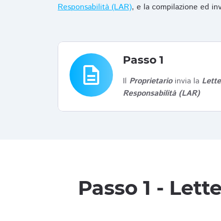
Responsabilità (LAR)
, e la compilazione ed in
Passo 1
description
Il
Proprietario
invia la
Lett
Responsabilità (LAR)
Passo 1 - Let