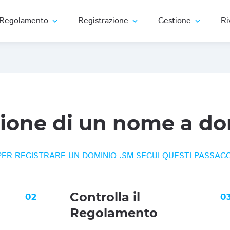
Regolamento
Registrazione
Gestione
Ri
expand_more
expand_more
expand_more
zione di un nome a do
PER REGISTRARE UN DOMINIO .SM SEGUI QUESTI PASSAGG
Controlla il
02
0
Regolamento