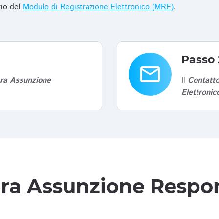
vio del
Modulo di Registrazione Elettronico (MRE)
.
Passo 
email
era Assunzione
Il
Contatto
Elettroni
tera Assunzione Respon