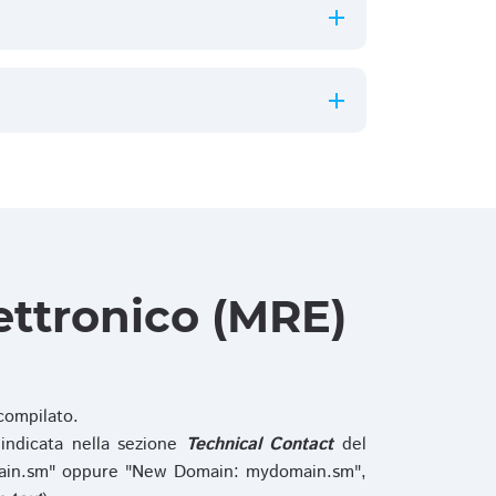
ettronico (MRE)
ompilato.
indicata nella sezione
Technical Contact
del
main.sm" oppure "New Domain: mydomain.sm",