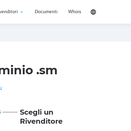
venditori
Documenti
Whois
language
expand_more
minio .sm
I
Scegli un
3
Rivenditore