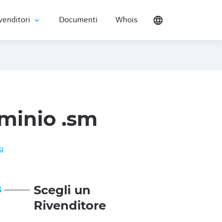
venditori
Documenti
Whois
language
expand_more
minio .sm
I
Scegli un
3
Rivenditore