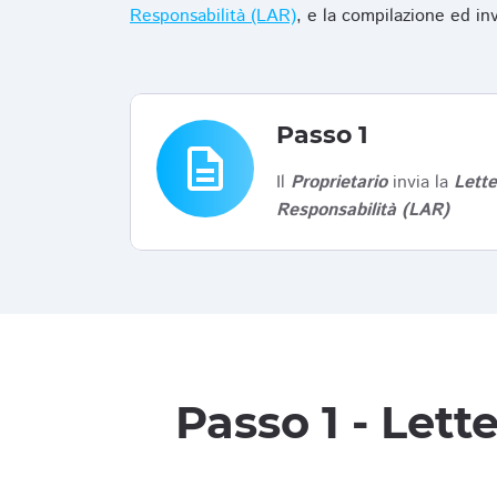
Responsabilità (LAR)
, e la compilazione ed in
Passo 1
description
Il
Proprietario
invia la
Lett
Responsabilità (LAR)
Passo 1 - Let