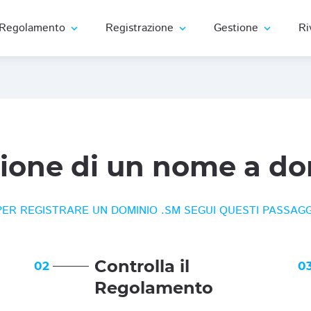
Regolamento
Registrazione
Gestione
Ri
expand_more
expand_more
expand_more
zione di un nome a do
PER REGISTRARE UN DOMINIO .SM SEGUI QUESTI PASSAGG
Controlla il
02
0
Regolamento