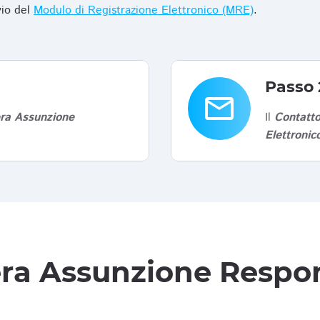
vio del
Modulo di Registrazione Elettronico (MRE)
.
Passo 
email
era Assunzione
Il
Contatto
Elettroni
tera Assunzione Respon