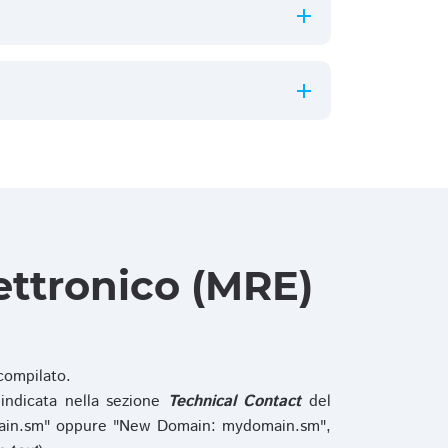
ettronico (MRE)
ompilato.
indicata nella sezione
Technical Contact
del
main.sm" oppure "New Domain: mydomain.sm",