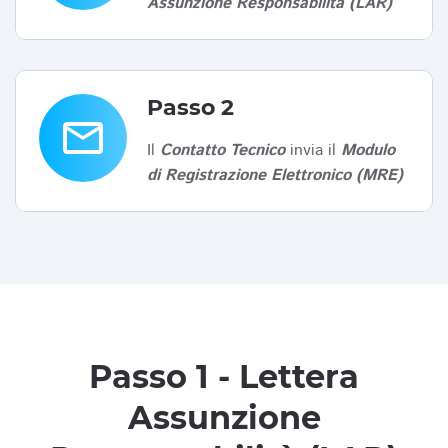
Assunzione Responsabilità (LAR)
Passo 2
email
Il
Contatto Tecnico
invia il
Modulo
di Registrazione Elettronico (MRE)
Passo 1 - Lettera
Assunzione