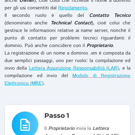
anche
Owner
), cioè colui che richiede il nome a dominio
per gli usi consentiti dal
Regolamento
.
Il secondo ruolo è quello del
Contatto Tecnico
(denominato anche
Technical Contact
), cioè colui che
gestisce le informazioni relative ai name server, nonchè il
punto di contatto per problemi tecnici riguardanti il
dominio. Può anche coincidere con il
Proprietario
.
La registrazione di un nome a dominio .sm è composta da
due semplici passaggi, uno per ruolo: la compilazione ed
invio della
Lettera Assunzione Responsabilità (LAR)
, e la
compilazione ed invio del
Modulo di Registrazione
Elettronico (MRE)
.
Passo 1
description
Il
Proprietario
invia la
Lettera