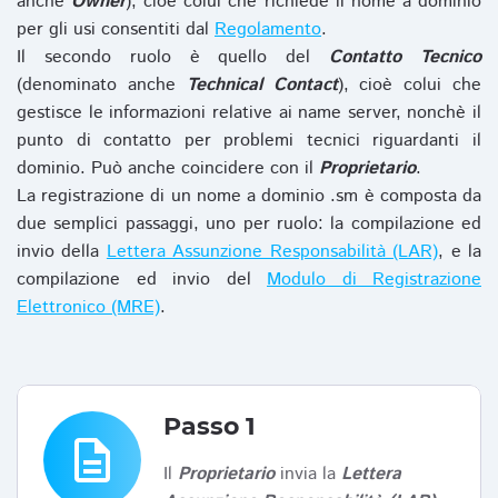
anche
Owner
), cioè colui che richiede il nome a dominio
per gli usi consentiti dal
Regolamento
.
Il secondo ruolo è quello del
Contatto Tecnico
(denominato anche
Technical Contact
), cioè colui che
gestisce le informazioni relative ai name server, nonchè il
punto di contatto per problemi tecnici riguardanti il
dominio. Può anche coincidere con il
Proprietario
.
La registrazione di un nome a dominio .sm è composta da
due semplici passaggi, uno per ruolo: la compilazione ed
invio della
Lettera Assunzione Responsabilità (LAR)
, e la
compilazione ed invio del
Modulo di Registrazione
Elettronico (MRE)
.
Passo 1
description
Il
Proprietario
invia la
Lettera