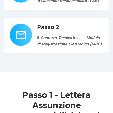
Assunzione Responsabilità (LAR)
Passo 2
email
Il
Contatto Tecnico
invia il
Modulo
di Registrazione Elettronico (MRE)
Passo 1 - Lettera
Assunzione