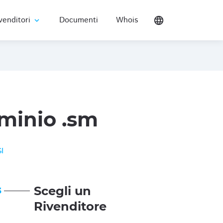
venditori
Documenti
Whois
language
expand_more
minio .sm
I
Scegli un
3
Rivenditore