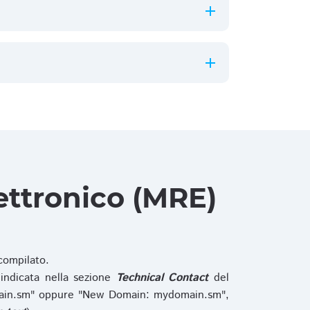
ettronico (MRE)
ompilato.
indicata nella sezione
Technical Contact
del
main.sm" oppure "New Domain: mydomain.sm",