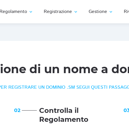
Regolamento
Registrazione
Gestione
Ri
expand_more
expand_more
expand_more
zione di un nome a do
PER REGISTRARE UN DOMINIO .SM SEGUI QUESTI PASSAGG
Controlla il
02
0
Regolamento