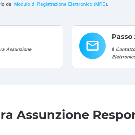
vio del
Modulo di Registrazione Elettronico (MRE)
.
Passo 
email
era Assunzione
Il
Contatto
Elettroni
tera Assunzione Respon