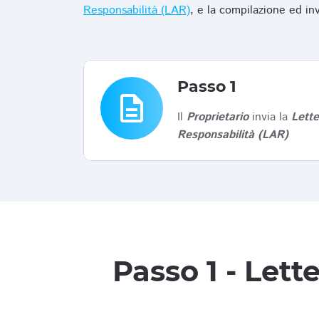
Responsabilità (LAR)
, e la compilazione ed in
Passo 1
description
Il
Proprietario
invia la
Lett
Responsabilità (LAR)
Passo 1 - Let