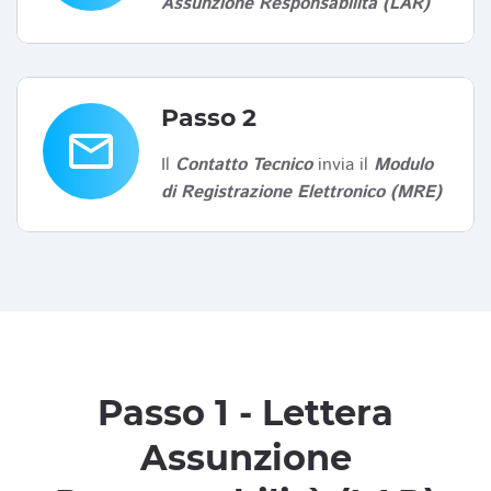
Assunzione Responsabilità (LAR)
Passo 2
email
Il
Contatto Tecnico
invia il
Modulo
di Registrazione Elettronico (MRE)
Passo 1 - Lettera
Assunzione