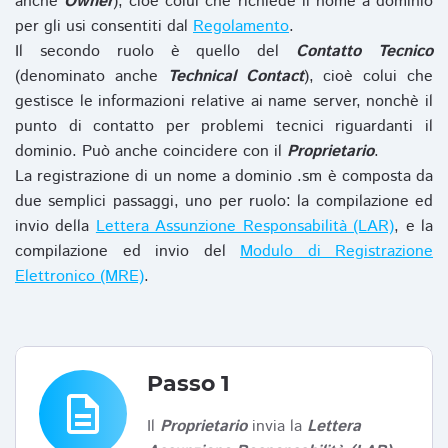
anche
Owner
), cioè colui che richiede il nome a dominio
per gli usi consentiti dal
Regolamento
.
Il secondo ruolo è quello del
Contatto Tecnico
(denominato anche
Technical Contact
), cioè colui che
gestisce le informazioni relative ai name server, nonchè il
punto di contatto per problemi tecnici riguardanti il
dominio. Può anche coincidere con il
Proprietario
.
La registrazione di un nome a dominio .sm è composta da
due semplici passaggi, uno per ruolo: la compilazione ed
invio della
Lettera Assunzione Responsabilità (LAR)
, e la
compilazione ed invio del
Modulo di Registrazione
Elettronico (MRE)
.
Passo 1
description
Il
Proprietario
invia la
Lettera