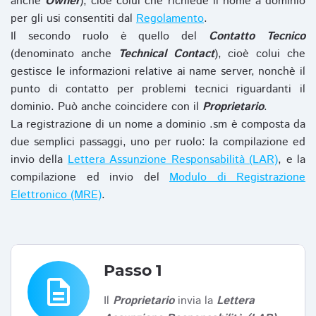
anche
Owner
), cioè colui che richiede il nome a dominio
per gli usi consentiti dal
Regolamento
.
Il secondo ruolo è quello del
Contatto Tecnico
(denominato anche
Technical Contact
), cioè colui che
gestisce le informazioni relative ai name server, nonchè il
punto di contatto per problemi tecnici riguardanti il
dominio. Può anche coincidere con il
Proprietario
.
La registrazione di un nome a dominio .sm è composta da
due semplici passaggi, uno per ruolo: la compilazione ed
invio della
Lettera Assunzione Responsabilità (LAR)
, e la
compilazione ed invio del
Modulo di Registrazione
Elettronico (MRE)
.
Passo 1
description
Il
Proprietario
invia la
Lettera