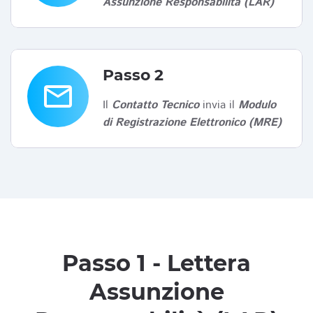
Assunzione Responsabilità (LAR)
Passo 2
email
Il
Contatto Tecnico
invia il
Modulo
di Registrazione Elettronico (MRE)
Passo 1 - Lettera
Assunzione