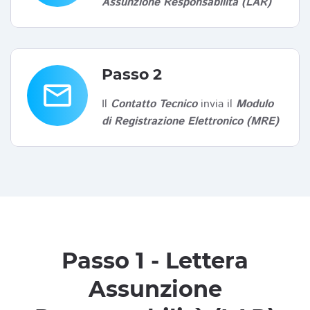
Assunzione Responsabilità (LAR)
Passo 2
email
Il
Contatto Tecnico
invia il
Modulo
di Registrazione Elettronico (MRE)
Passo 1 - Lettera
Assunzione