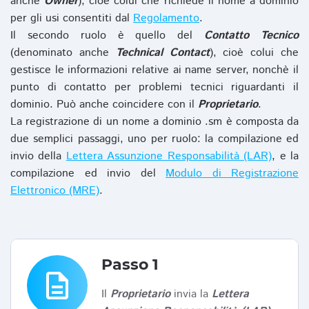
anche
Owner
), cioè colui che richiede il nome a dominio
per gli usi consentiti dal
Regolamento
.
Il secondo ruolo è quello del
Contatto Tecnico
(denominato anche
Technical Contact
), cioè colui che
gestisce le informazioni relative ai name server, nonchè il
punto di contatto per problemi tecnici riguardanti il
dominio. Può anche coincidere con il
Proprietario
.
La registrazione di un nome a dominio .sm è composta da
due semplici passaggi, uno per ruolo: la compilazione ed
invio della
Lettera Assunzione Responsabilità (LAR)
, e la
compilazione ed invio del
Modulo di Registrazione
Elettronico (MRE)
.
Passo 1
description
Il
Proprietario
invia la
Lettera