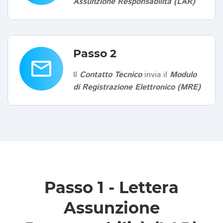
Assunzione Responsabilità (LAR)
Passo 2
email
Il
Contatto Tecnico
invia il
Modulo
di Registrazione Elettronico (MRE)
Passo 1 - Lettera
Assunzione