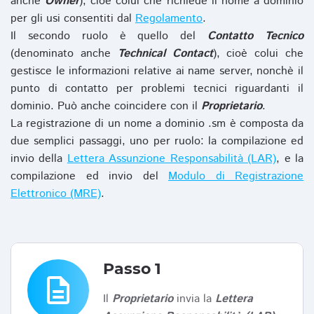
anche
Owner
), cioè colui che richiede il nome a dominio
per gli usi consentiti dal
Regolamento
.
Il secondo ruolo è quello del
Contatto Tecnico
(denominato anche
Technical Contact
), cioè colui che
gestisce le informazioni relative ai name server, nonchè il
punto di contatto per problemi tecnici riguardanti il
dominio. Può anche coincidere con il
Proprietario
.
La registrazione di un nome a dominio .sm è composta da
due semplici passaggi, uno per ruolo: la compilazione ed
invio della
Lettera Assunzione Responsabilità (LAR)
, e la
compilazione ed invio del
Modulo di Registrazione
Elettronico (MRE)
.
Passo 1
description
Il
Proprietario
invia la
Lettera