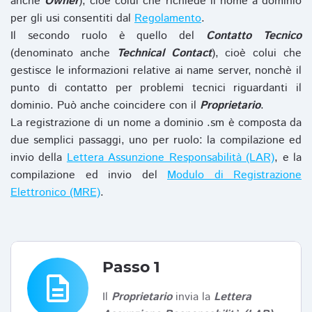
anche
Owner
), cioè colui che richiede il nome a dominio
per gli usi consentiti dal
Regolamento
.
Il secondo ruolo è quello del
Contatto Tecnico
(denominato anche
Technical Contact
), cioè colui che
gestisce le informazioni relative ai name server, nonchè il
punto di contatto per problemi tecnici riguardanti il
dominio. Può anche coincidere con il
Proprietario
.
La registrazione di un nome a dominio .sm è composta da
due semplici passaggi, uno per ruolo: la compilazione ed
invio della
Lettera Assunzione Responsabilità (LAR)
, e la
compilazione ed invio del
Modulo di Registrazione
Elettronico (MRE)
.
Passo 1
description
Il
Proprietario
invia la
Lettera