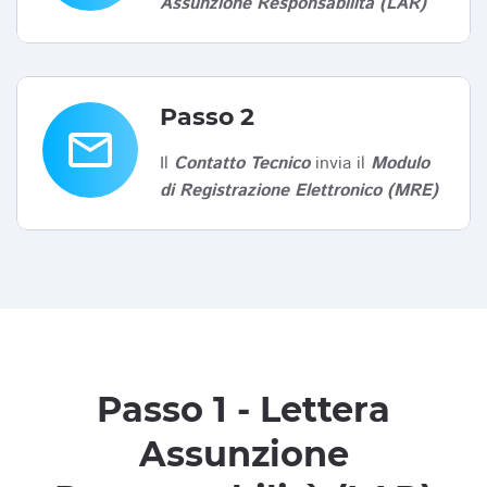
Assunzione Responsabilità (LAR)
Passo 2
email
Il
Contatto Tecnico
invia il
Modulo
di Registrazione Elettronico (MRE)
Passo 1 - Lettera
Assunzione