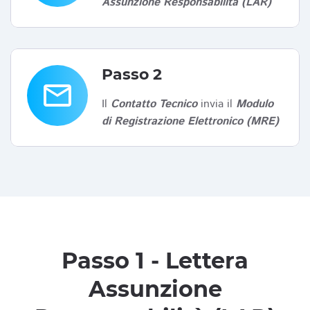
Assunzione Responsabilità (LAR)
Passo 2
email
Il
Contatto Tecnico
invia il
Modulo
di Registrazione Elettronico (MRE)
Passo 1 - Lettera
Assunzione