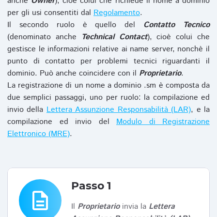
anche
Owner
), cioè colui che richiede il nome a dominio
per gli usi consentiti dal
Regolamento
.
Il secondo ruolo è quello del
Contatto Tecnico
(denominato anche
Technical Contact
), cioè colui che
gestisce le informazioni relative ai name server, nonchè il
punto di contatto per problemi tecnici riguardanti il
dominio. Può anche coincidere con il
Proprietario
.
La registrazione di un nome a dominio .sm è composta da
due semplici passaggi, uno per ruolo: la compilazione ed
invio della
Lettera Assunzione Responsabilità (LAR)
, e la
compilazione ed invio del
Modulo di Registrazione
Elettronico (MRE)
.
Passo 1
description
Il
Proprietario
invia la
Lettera