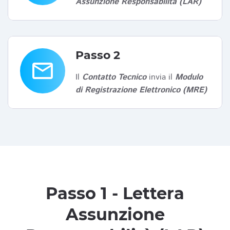
Assunzione Responsabilità (LAR)
Passo 2
email
Il
Contatto Tecnico
invia il
Modulo
di Registrazione Elettronico (MRE)
Passo 1 - Lettera
Assunzione