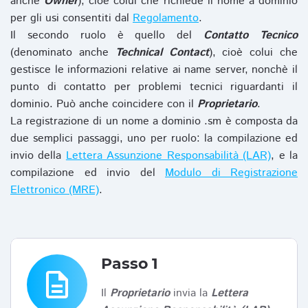
anche
Owner
), cioè colui che richiede il nome a dominio
per gli usi consentiti dal
Regolamento
.
Il secondo ruolo è quello del
Contatto Tecnico
(denominato anche
Technical Contact
), cioè colui che
gestisce le informazioni relative ai name server, nonchè il
punto di contatto per problemi tecnici riguardanti il
dominio. Può anche coincidere con il
Proprietario
.
La registrazione di un nome a dominio .sm è composta da
due semplici passaggi, uno per ruolo: la compilazione ed
invio della
Lettera Assunzione Responsabilità (LAR)
, e la
compilazione ed invio del
Modulo di Registrazione
Elettronico (MRE)
.
Passo 1
description
Il
Proprietario
invia la
Lettera