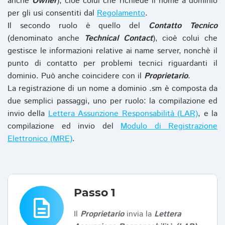
anche
Owner
), cioè colui che richiede il nome a dominio
per gli usi consentiti dal
Regolamento
.
Il secondo ruolo è quello del
Contatto Tecnico
(denominato anche
Technical Contact
), cioè colui che
gestisce le informazioni relative ai name server, nonchè il
punto di contatto per problemi tecnici riguardanti il
dominio. Può anche coincidere con il
Proprietario
.
La registrazione di un nome a dominio .sm è composta da
due semplici passaggi, uno per ruolo: la compilazione ed
invio della
Lettera Assunzione Responsabilità (LAR)
, e la
compilazione ed invio del
Modulo di Registrazione
Elettronico (MRE)
.
Passo 1
description
Il
Proprietario
invia la
Lettera