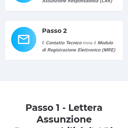
Assunzione Responsabilità (LAR)
Passo 2
email
Il
Contatto Tecnico
invia il
Modulo
di Registrazione Elettronico (MRE)
Passo 1 - Lettera
Assunzione