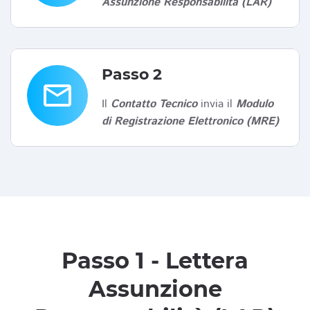
Assunzione Responsabilità (LAR)
Passo 2
email
Il
Contatto Tecnico
invia il
Modulo
di Registrazione Elettronico (MRE)
Passo 1 - Lettera
Assunzione