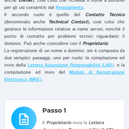
anche
Owner
), cioè colui che richiede il nome a dominio
per gli usi consentiti dal
Regolamento
.
Il secondo ruolo è quello del
Contatto Tecnico
(denominato anche
Technical Contact
), cioè colui che
gestisce le informazioni relative ai name server, nonchè il
punto di contatto per problemi tecnici riguardanti il
dominio. Può anche coincidere con il
Proprietario
.
La registrazione di un nome a dominio .sm è composta da
due semplici passaggi, uno per ruolo: la compilazione ed
invio della
Lettera Assunzione Responsabilità (LAR)
, e la
compilazione ed invio del
Modulo di Registrazione
Elettronico (MRE)
.
Passo 1
description
Il
Proprietario
invia la
Lettera