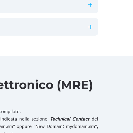
ettronico (MRE)
ompilato.
indicata nella sezione
Technical Contact
del
main.sm" oppure "New Domain: mydomain.sm",