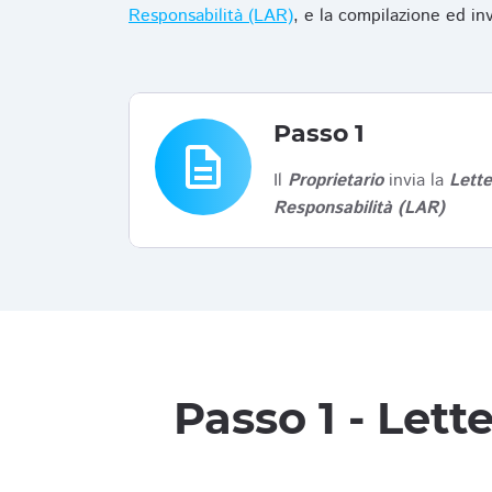
Responsabilità (LAR)
, e la compilazione ed in
Passo 1
description
Il
Proprietario
invia la
Lett
Responsabilità (LAR)
Passo 1 - Let