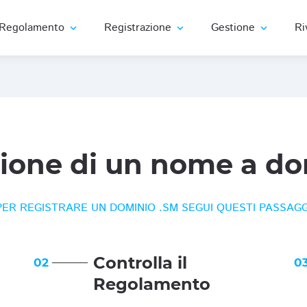
Regolamento
Registrazione
Gestione
Ri
expand_more
expand_more
expand_more
zione di un nome a do
PER REGISTRARE UN DOMINIO .SM SEGUI QUESTI PASSAGG
Controlla il
02
0
Regolamento