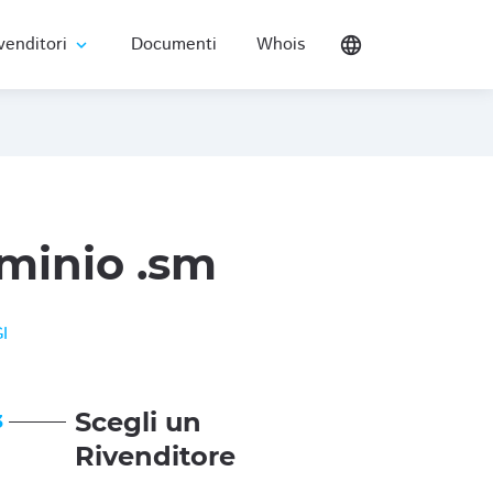
venditori
Documenti
Whois
language
expand_more
minio .sm
I
Scegli un
3
Rivenditore