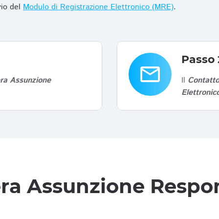
vio del
Modulo di Registrazione Elettronico (MRE)
.
Passo 
email
era Assunzione
Il
Contatto
Elettroni
tera Assunzione Respon