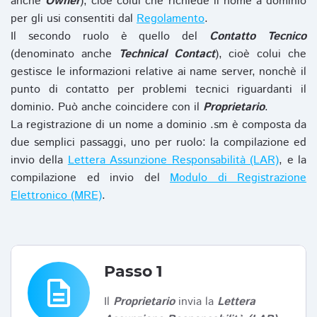
anche
Owner
), cioè colui che richiede il nome a dominio
per gli usi consentiti dal
Regolamento
.
Il secondo ruolo è quello del
Contatto Tecnico
(denominato anche
Technical Contact
), cioè colui che
gestisce le informazioni relative ai name server, nonchè il
punto di contatto per problemi tecnici riguardanti il
dominio. Può anche coincidere con il
Proprietario
.
La registrazione di un nome a dominio .sm è composta da
due semplici passaggi, uno per ruolo: la compilazione ed
invio della
Lettera Assunzione Responsabilità (LAR)
, e la
compilazione ed invio del
Modulo di Registrazione
Elettronico (MRE)
.
Passo 1
description
Il
Proprietario
invia la
Lettera