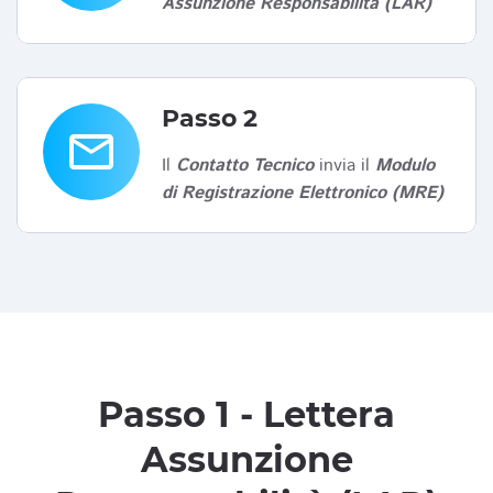
Assunzione Responsabilità (LAR)
Passo 2
email
Il
Contatto Tecnico
invia il
Modulo
di Registrazione Elettronico (MRE)
Passo 1 - Lettera
Assunzione