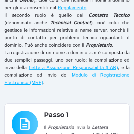
anche
Owner
), cioè colui che richiede il nome a dominio
per gli usi consentiti dal
Regolamento
.
Il secondo ruolo è quello del
Contatto Tecnico
(denominato anche
Technical Contact
), cioè colui che
gestisce le informazioni relative ai name server, nonchè il
punto di contatto per problemi tecnici riguardanti il
dominio. Può anche coincidere con il
Proprietario
.
La registrazione di un nome a dominio .sm è composta da
due semplici passaggi, uno per ruolo: la compilazione ed
invio della
Lettera Assunzione Responsabilità (LAR)
, e la
compilazione ed invio del
Modulo di Registrazione
Elettronico (MRE)
.
Passo 1
description
Il
Proprietario
invia la
Lettera