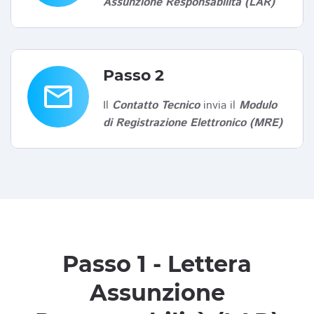
Assunzione Responsabilità (LAR)
Passo 2
email
Il
Contatto Tecnico
invia il
Modulo
di Registrazione Elettronico (MRE)
Passo 1 - Lettera
Assunzione