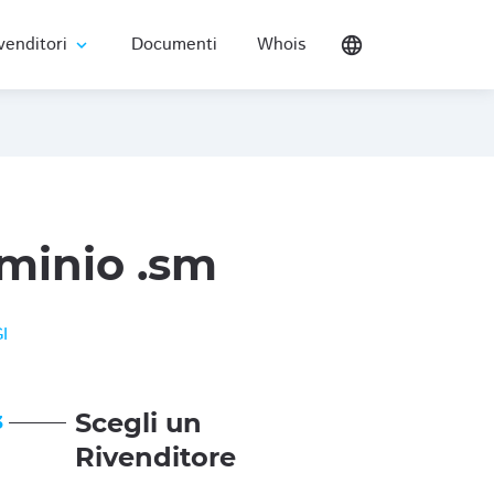
venditori
Documenti
Whois
language
expand_more
minio .sm
I
Scegli un
3
Rivenditore