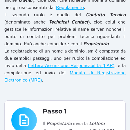
anche
Owner
), cioè colui che richiede il nome a dominio
per gli usi consentiti dal
Regolamento
.
Il secondo ruolo è quello del
Contatto Tecnico
(denominato anche
Technical Contact
), cioè colui che
gestisce le informazioni relative ai name server, nonchè il
punto di contatto per problemi tecnici riguardanti il
dominio. Può anche coincidere con il
Proprietario
.
La registrazione di un nome a dominio .sm è composta da
due semplici passaggi, uno per ruolo: la compilazione ed
invio della
Lettera Assunzione Responsabilità (LAR)
, e la
compilazione ed invio del
Modulo di Registrazione
Elettronico (MRE)
.
Passo 1
description
Il
Proprietario
invia la
Lettera