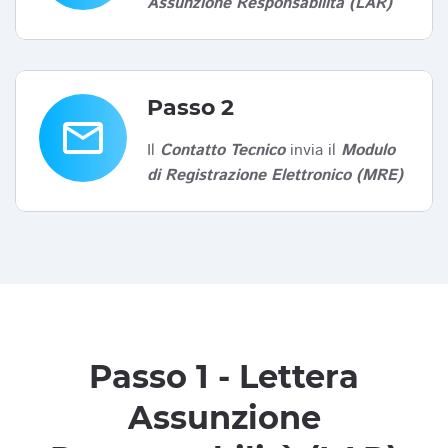
Assunzione Responsabilità (LAR)
Passo 2
email
Il
Contatto Tecnico
invia il
Modulo
di Registrazione Elettronico (MRE)
Passo 1 - Lettera
Assunzione