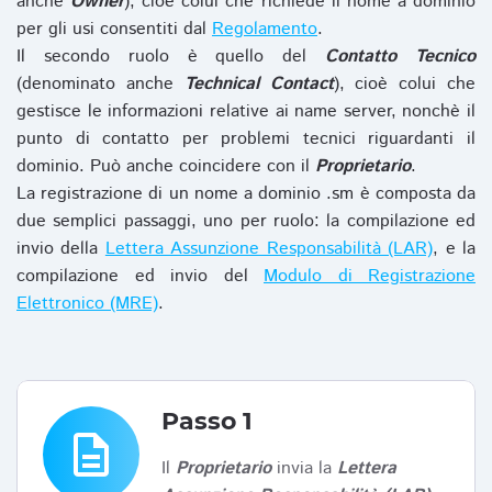
anche
Owner
), cioè colui che richiede il nome a dominio
per gli usi consentiti dal
Regolamento
.
Il secondo ruolo è quello del
Contatto Tecnico
(denominato anche
Technical Contact
), cioè colui che
gestisce le informazioni relative ai name server, nonchè il
punto di contatto per problemi tecnici riguardanti il
dominio. Può anche coincidere con il
Proprietario
.
La registrazione di un nome a dominio .sm è composta da
due semplici passaggi, uno per ruolo: la compilazione ed
invio della
Lettera Assunzione Responsabilità (LAR)
, e la
compilazione ed invio del
Modulo di Registrazione
Elettronico (MRE)
.
Passo 1
description
Il
Proprietario
invia la
Lettera