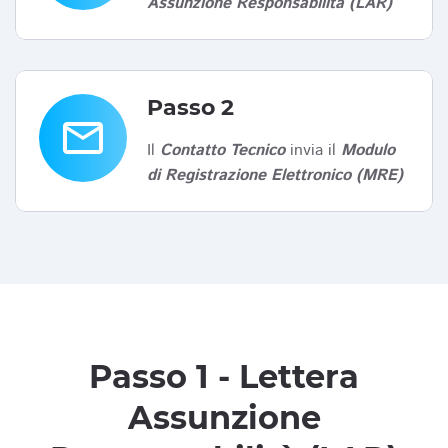
Assunzione Responsabilità (LAR)
Passo 2
email
Il
Contatto Tecnico
invia il
Modulo
di Registrazione Elettronico (MRE)
Passo 1 - Lettera
Assunzione