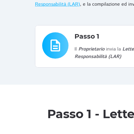
Responsabilità (LAR)
, e la compilazione ed in
Passo 1
description
Il
Proprietario
invia la
Lett
Responsabilità (LAR)
Passo 1 - Let