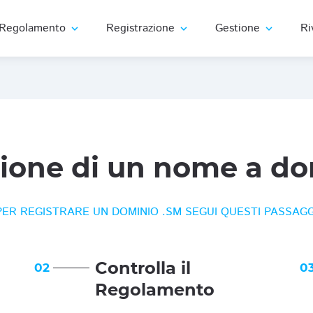
Regolamento
Registrazione
Gestione
Ri
expand_more
expand_more
expand_more
zione di un nome a do
PER REGISTRARE UN DOMINIO .SM SEGUI QUESTI PASSAGG
Controlla il
02
0
Regolamento