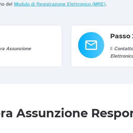
vio del
Modulo di Registrazione Elettronico (MRE)
.
Passo 
email
era Assunzione
Il
Contatto
Elettroni
tera Assunzione Respon