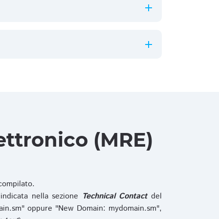
ettronico (MRE)
ompilato.
indicata nella sezione
Technical Contact
del
main.sm" oppure "New Domain: mydomain.sm",