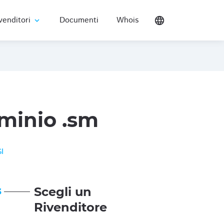
venditori
Documenti
Whois
language
expand_more
minio .sm
I
Scegli un
3
Rivenditore