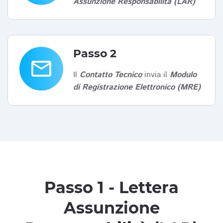
Assunzione Responsabilità (LAR)
Passo 2
email
Il
Contatto Tecnico
invia il
Modulo
di Registrazione Elettronico (MRE)
Passo 1 - Lettera
Assunzione