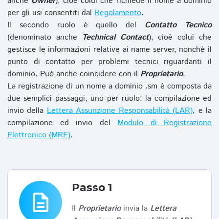
anche
Owner
), cioè colui che richiede il nome a dominio
per gli usi consentiti dal
Regolamento
.
Il secondo ruolo è quello del
Contatto Tecnico
(denominato anche
Technical Contact
), cioè colui che
gestisce le informazioni relative ai name server, nonchè il
punto di contatto per problemi tecnici riguardanti il
dominio. Può anche coincidere con il
Proprietario
.
La registrazione di un nome a dominio .sm è composta da
due semplici passaggi, uno per ruolo: la compilazione ed
invio della
Lettera Assunzione Responsabilità (LAR)
, e la
compilazione ed invio del
Modulo di Registrazione
Elettronico (MRE)
.
Passo 1
description
Il
Proprietario
invia la
Lettera