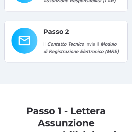
Assunzione Responsabilità (LAR)
Passo 2
email
Il
Contatto Tecnico
invia il
Modulo
di Registrazione Elettronico (MRE)
Passo 1 - Lettera
Assunzione