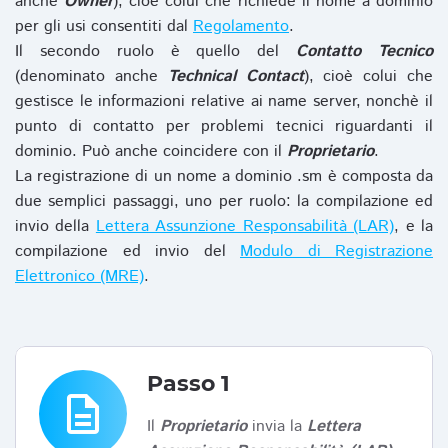
anche
Owner
), cioè colui che richiede il nome a dominio
per gli usi consentiti dal
Regolamento
.
Il secondo ruolo è quello del
Contatto Tecnico
(denominato anche
Technical Contact
), cioè colui che
gestisce le informazioni relative ai name server, nonchè il
punto di contatto per problemi tecnici riguardanti il
dominio. Può anche coincidere con il
Proprietario
.
La registrazione di un nome a dominio .sm è composta da
due semplici passaggi, uno per ruolo: la compilazione ed
invio della
Lettera Assunzione Responsabilità (LAR)
, e la
compilazione ed invio del
Modulo di Registrazione
Elettronico (MRE)
.
Passo 1
description
Il
Proprietario
invia la
Lettera