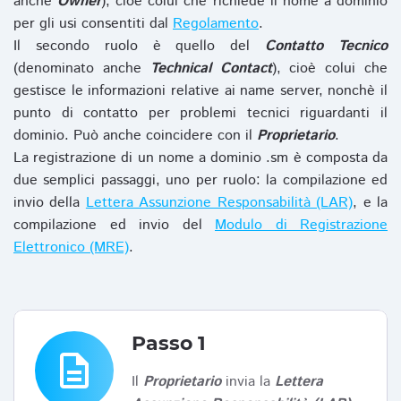
anche
Owner
), cioè colui che richiede il nome a dominio
per gli usi consentiti dal
Regolamento
.
Il secondo ruolo è quello del
Contatto Tecnico
(denominato anche
Technical Contact
), cioè colui che
gestisce le informazioni relative ai name server, nonchè il
punto di contatto per problemi tecnici riguardanti il
dominio. Può anche coincidere con il
Proprietario
.
La registrazione di un nome a dominio .sm è composta da
due semplici passaggi, uno per ruolo: la compilazione ed
invio della
Lettera Assunzione Responsabilità (LAR)
, e la
compilazione ed invio del
Modulo di Registrazione
Elettronico (MRE)
.
Passo 1
description
Il
Proprietario
invia la
Lettera