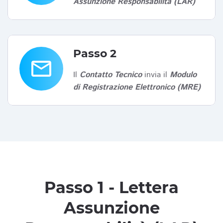
Assunzione Responsabilità (LAR)
Passo 2
email
Il
Contatto Tecnico
invia il
Modulo
di Registrazione Elettronico (MRE)
Passo 1 - Lettera
Assunzione