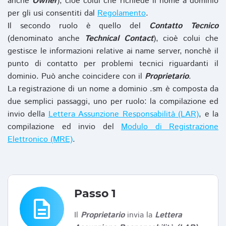
anche
Owner
), cioè colui che richiede il nome a dominio
per gli usi consentiti dal
Regolamento
.
Il secondo ruolo è quello del
Contatto Tecnico
(denominato anche
Technical Contact
), cioè colui che
gestisce le informazioni relative ai name server, nonchè il
punto di contatto per problemi tecnici riguardanti il
dominio. Può anche coincidere con il
Proprietario
.
La registrazione di un nome a dominio .sm è composta da
due semplici passaggi, uno per ruolo: la compilazione ed
invio della
Lettera Assunzione Responsabilità (LAR)
, e la
compilazione ed invio del
Modulo di Registrazione
Elettronico (MRE)
.
Passo 1
description
Il
Proprietario
invia la
Lettera