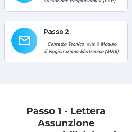
Assunzione Responsabilità (LAR)
Passo 2
email
Il
Contatto Tecnico
invia il
Modulo
di Registrazione Elettronico (MRE)
Passo 1 - Lettera
Assunzione