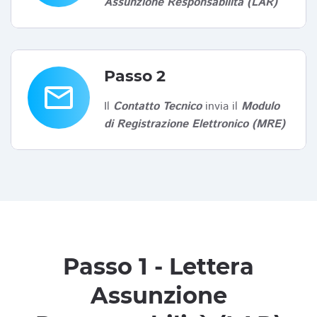
Assunzione Responsabilità (LAR)
Passo 2
email
Il
Contatto Tecnico
invia il
Modulo
di Registrazione Elettronico (MRE)
Passo 1 - Lettera
Assunzione