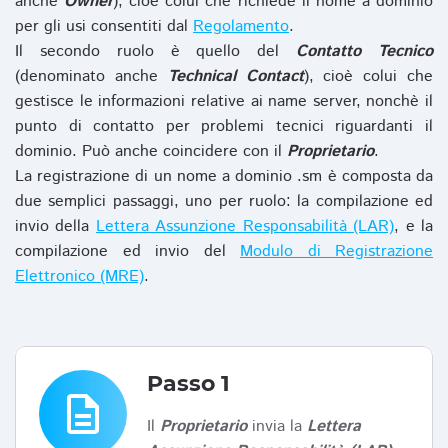
anche
Owner
), cioè colui che richiede il nome a dominio
per gli usi consentiti dal
Regolamento
.
Il secondo ruolo è quello del
Contatto Tecnico
(denominato anche
Technical Contact
), cioè colui che
gestisce le informazioni relative ai name server, nonchè il
punto di contatto per problemi tecnici riguardanti il
dominio. Può anche coincidere con il
Proprietario
.
La registrazione di un nome a dominio .sm è composta da
due semplici passaggi, uno per ruolo: la compilazione ed
invio della
Lettera Assunzione Responsabilità (LAR)
, e la
compilazione ed invio del
Modulo di Registrazione
Elettronico (MRE)
.
Passo 1
description
Il
Proprietario
invia la
Lettera