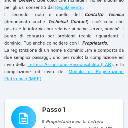
anche
Owner
), cioè colui che richiede il nome a dominio
per gli usi consentiti dal
Regolamento
.
Il secondo ruolo è quello del
Contatto Tecnico
(denominato anche
Technical Contact
), cioè colui che
gestisce le informazioni relative ai name server, nonchè il
punto di contatto per problemi tecnici riguardanti il
dominio. Può anche coincidere con il
Proprietario
.
La registrazione di un nome a dominio .sm è composta da
due semplici passaggi, uno per ruolo: la compilazione ed
invio della
Lettera Assunzione Responsabilità (LAR)
, e la
compilazione ed invio del
Modulo di Registrazione
Elettronico (MRE)
.
Passo 1
description
Il
Proprietario
invia la
Lettera