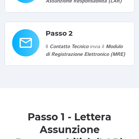
Assunzione Responsabilità (LAR)
Passo 2
email
Il
Contatto Tecnico
invia il
Modulo
di Registrazione Elettronico (MRE)
Passo 1 - Lettera
Assunzione