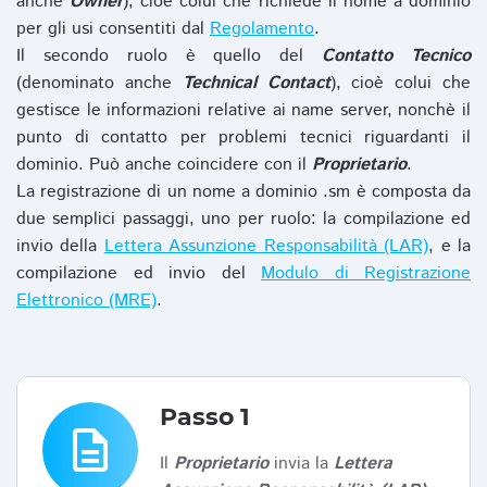
anche
Owner
), cioè colui che richiede il nome a dominio
per gli usi consentiti dal
Regolamento
.
Il secondo ruolo è quello del
Contatto Tecnico
(denominato anche
Technical Contact
), cioè colui che
gestisce le informazioni relative ai name server, nonchè il
punto di contatto per problemi tecnici riguardanti il
dominio. Può anche coincidere con il
Proprietario
.
La registrazione di un nome a dominio .sm è composta da
due semplici passaggi, uno per ruolo: la compilazione ed
invio della
Lettera Assunzione Responsabilità (LAR)
, e la
compilazione ed invio del
Modulo di Registrazione
Elettronico (MRE)
.
Passo 1
description
Il
Proprietario
invia la
Lettera