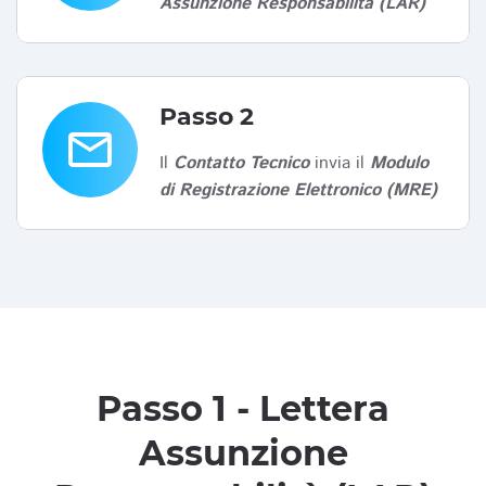
Assunzione Responsabilità (LAR)
Passo 2
email
Il
Contatto Tecnico
invia il
Modulo
di Registrazione Elettronico (MRE)
Passo 1 - Lettera
Assunzione