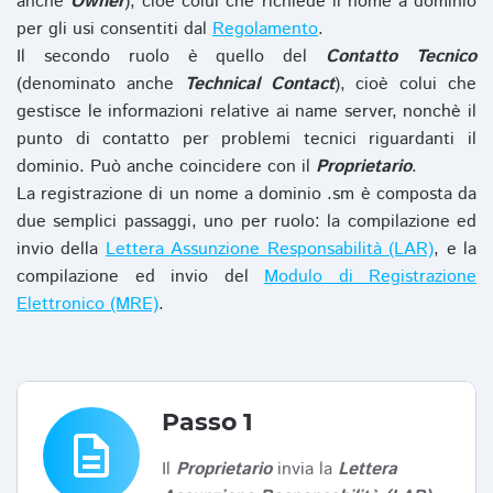
anche
Owner
), cioè colui che richiede il nome a dominio
per gli usi consentiti dal
Regolamento
.
Il secondo ruolo è quello del
Contatto Tecnico
(denominato anche
Technical Contact
), cioè colui che
gestisce le informazioni relative ai name server, nonchè il
punto di contatto per problemi tecnici riguardanti il
dominio. Può anche coincidere con il
Proprietario
.
La registrazione di un nome a dominio .sm è composta da
due semplici passaggi, uno per ruolo: la compilazione ed
invio della
Lettera Assunzione Responsabilità (LAR)
, e la
compilazione ed invio del
Modulo di Registrazione
Elettronico (MRE)
.
Passo 1
description
Il
Proprietario
invia la
Lettera