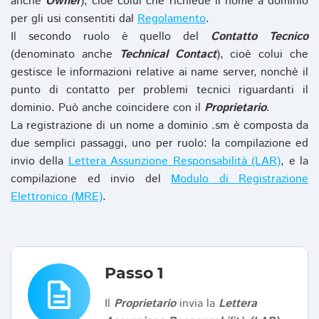
anche
Owner
), cioè colui che richiede il nome a dominio
per gli usi consentiti dal
Regolamento
.
Il secondo ruolo è quello del
Contatto Tecnico
(denominato anche
Technical Contact
), cioè colui che
gestisce le informazioni relative ai name server, nonchè il
punto di contatto per problemi tecnici riguardanti il
dominio. Può anche coincidere con il
Proprietario
.
La registrazione di un nome a dominio .sm è composta da
due semplici passaggi, uno per ruolo: la compilazione ed
invio della
Lettera Assunzione Responsabilità (LAR)
, e la
compilazione ed invio del
Modulo di Registrazione
Elettronico (MRE)
.
Passo 1
description
Il
Proprietario
invia la
Lettera