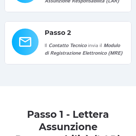
Assunzione Responsabilità (LAR)
Passo 2
email
Il
Contatto Tecnico
invia il
Modulo
di Registrazione Elettronico (MRE)
Passo 1 - Lettera
Assunzione