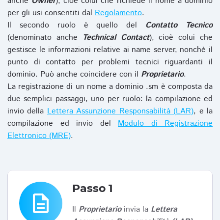
anche
Owner
), cioè colui che richiede il nome a dominio
per gli usi consentiti dal
Regolamento
.
Il secondo ruolo è quello del
Contatto Tecnico
(denominato anche
Technical Contact
), cioè colui che
gestisce le informazioni relative ai name server, nonchè il
punto di contatto per problemi tecnici riguardanti il
dominio. Può anche coincidere con il
Proprietario
.
La registrazione di un nome a dominio .sm è composta da
due semplici passaggi, uno per ruolo: la compilazione ed
invio della
Lettera Assunzione Responsabilità (LAR)
, e la
compilazione ed invio del
Modulo di Registrazione
Elettronico (MRE)
.
Passo 1
description
Il
Proprietario
invia la
Lettera