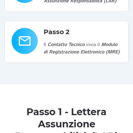
Assunzione Responsabilità (LAR)
Passo 2
email
Il
Contatto Tecnico
invia il
Modulo
di Registrazione Elettronico (MRE)
Passo 1 - Lettera
Assunzione