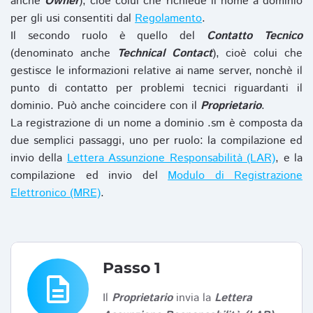
anche
Owner
), cioè colui che richiede il nome a dominio
per gli usi consentiti dal
Regolamento
.
Il secondo ruolo è quello del
Contatto Tecnico
(denominato anche
Technical Contact
), cioè colui che
gestisce le informazioni relative ai name server, nonchè il
punto di contatto per problemi tecnici riguardanti il
dominio. Può anche coincidere con il
Proprietario
.
La registrazione di un nome a dominio .sm è composta da
due semplici passaggi, uno per ruolo: la compilazione ed
invio della
Lettera Assunzione Responsabilità (LAR)
, e la
compilazione ed invio del
Modulo di Registrazione
Elettronico (MRE)
.
Passo 1
description
Il
Proprietario
invia la
Lettera