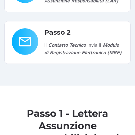
Assunzione Responsabilità (LAR)
Passo 2
email
Il
Contatto Tecnico
invia il
Modulo
di Registrazione Elettronico (MRE)
Passo 1 - Lettera
Assunzione