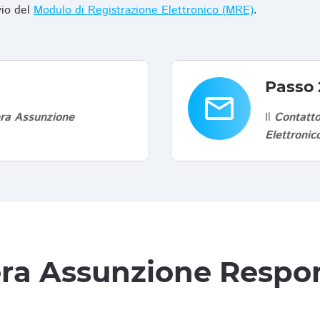
vio del
Modulo di Registrazione Elettronico (MRE)
.
Passo 
email
era Assunzione
Il
Contatto
Elettroni
tera Assunzione Respon