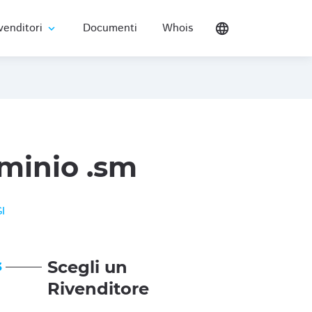
venditori
Documenti
Whois
language
expand_more
minio .sm
I
Scegli un
3
Rivenditore