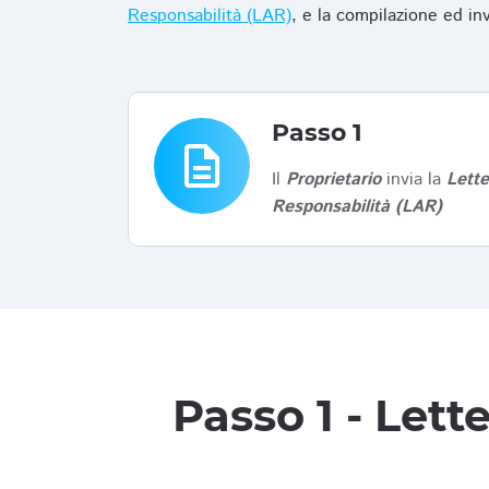
Responsabilità (LAR)
, e la compilazione ed in
Passo 1
description
Il
Proprietario
invia la
Lett
Responsabilità (LAR)
Passo 1 - Let