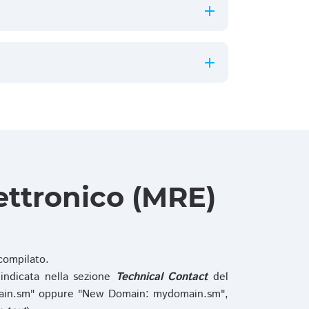
ettronico (MRE)
ompilato.
indicata nella sezione
Technical Contact
del
main.sm" oppure "New Domain: mydomain.sm",