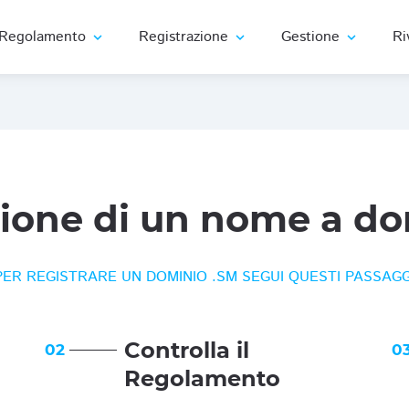
Regolamento
Registrazione
Gestione
Ri
expand_more
expand_more
expand_more
zione di un nome a do
PER REGISTRARE UN DOMINIO .SM SEGUI QUESTI PASSAGG
Controlla il
02
0
Regolamento