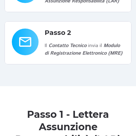
Assunzione Responsabilità (LAR)
Passo 2
email
Il
Contatto Tecnico
invia il
Modulo
di Registrazione Elettronico (MRE)
Passo 1 - Lettera
Assunzione