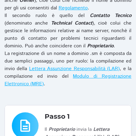
anche
Owner
), cioè colui che richiede il nome a dominio
per gli usi consentiti dal
Regolamento
.
Il secondo ruolo è quello del
Contatto Tecnico
(denominato anche
Technical Contact
), cioè colui che
gestisce le informazioni relative ai name server, nonchè il
punto di contatto per problemi tecnici riguardanti il
dominio. Può anche coincidere con il
Proprietario
.
La registrazione di un nome a dominio .sm è composta da
due semplici passaggi, uno per ruolo: la compilazione ed
invio della
Lettera Assunzione Responsabilità (LAR)
, e la
compilazione ed invio del
Modulo di Registrazione
Elettronico (MRE)
.
Passo 1
description
Il
Proprietario
invia la
Lettera