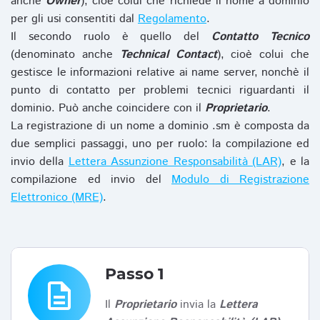
anche
Owner
), cioè colui che richiede il nome a dominio
per gli usi consentiti dal
Regolamento
.
Il secondo ruolo è quello del
Contatto Tecnico
(denominato anche
Technical Contact
), cioè colui che
gestisce le informazioni relative ai name server, nonchè il
punto di contatto per problemi tecnici riguardanti il
dominio. Può anche coincidere con il
Proprietario
.
La registrazione di un nome a dominio .sm è composta da
due semplici passaggi, uno per ruolo: la compilazione ed
invio della
Lettera Assunzione Responsabilità (LAR)
, e la
compilazione ed invio del
Modulo di Registrazione
Elettronico (MRE)
.
Passo 1
description
Il
Proprietario
invia la
Lettera