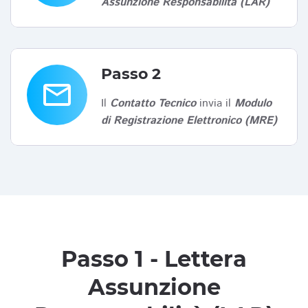
Assunzione Responsabilità (LAR)
Passo 2
email
Il
Contatto Tecnico
invia il
Modulo
di Registrazione Elettronico (MRE)
Passo 1 - Lettera
Assunzione