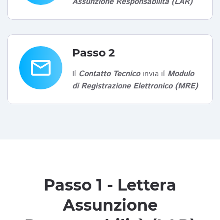
Assunzione Responsabilità (LAR)
Passo 2
email
Il
Contatto Tecnico
invia il
Modulo
di Registrazione Elettronico (MRE)
Passo 1 - Lettera
Assunzione