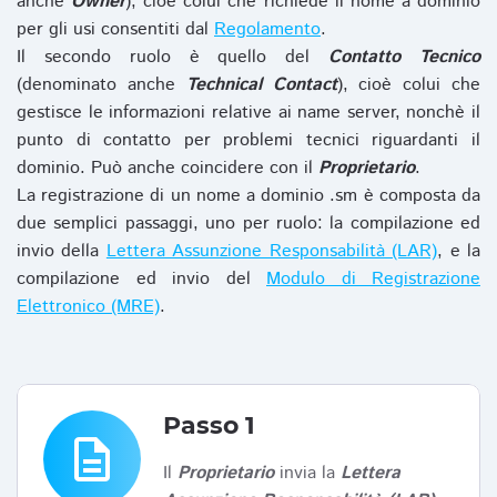
anche
Owner
), cioè colui che richiede il nome a dominio
per gli usi consentiti dal
Regolamento
.
Il secondo ruolo è quello del
Contatto Tecnico
(denominato anche
Technical Contact
), cioè colui che
gestisce le informazioni relative ai name server, nonchè il
punto di contatto per problemi tecnici riguardanti il
dominio. Può anche coincidere con il
Proprietario
.
La registrazione di un nome a dominio .sm è composta da
due semplici passaggi, uno per ruolo: la compilazione ed
invio della
Lettera Assunzione Responsabilità (LAR)
, e la
compilazione ed invio del
Modulo di Registrazione
Elettronico (MRE)
.
Passo 1
description
Il
Proprietario
invia la
Lettera