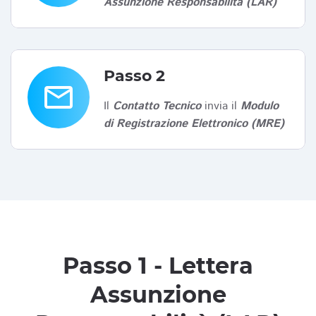
Assunzione Responsabilità (LAR)
Passo 2
email
Il
Contatto Tecnico
invia il
Modulo
di Registrazione Elettronico (MRE)
Passo 1 - Lettera
Assunzione