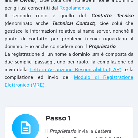
anche
Owner
), cioè colui che richiede il nome a dominio
per gli usi consentiti dal
Regolamento
.
Il secondo ruolo è quello del
Contatto Tecnico
(denominato anche
Technical Contact
), cioè colui che
gestisce le informazioni relative ai name server, nonchè il
punto di contatto per problemi tecnici riguardanti il
dominio. Può anche coincidere con il
Proprietario
.
La registrazione di un nome a dominio .sm è composta da
due semplici passaggi, uno per ruolo: la compilazione ed
invio della
Lettera Assunzione Responsabilità (LAR)
, e la
compilazione ed invio del
Modulo di Registrazione
Elettronico (MRE)
.
Passo 1
description
Il
Proprietario
invia la
Lettera