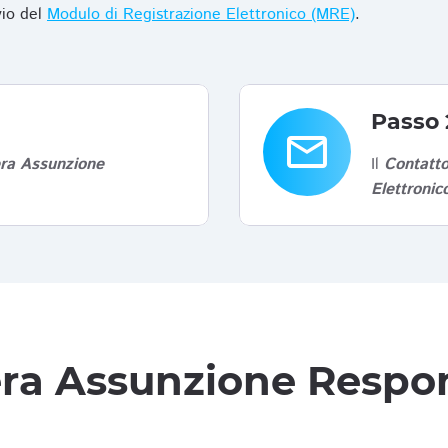
vio del
Modulo di Registrazione Elettronico (MRE)
.
Passo 
email
era Assunzione
Il
Contatto
Elettroni
tera Assunzione Respon