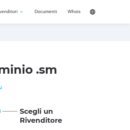
venditori
Documenti
Whois
language
expand_more
minio .sm
I
Scegli un
3
Rivenditore