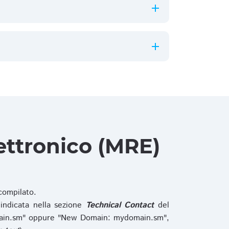
ettronico (MRE)
ompilato.
indicata nella sezione
Technical Contact
del
main.sm" oppure "New Domain: mydomain.sm",