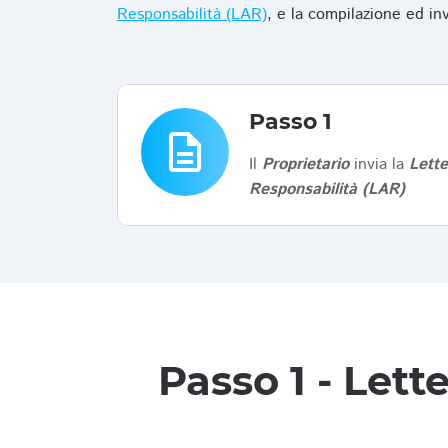
Responsabilità (LAR)
, e la compilazione ed in
Passo 1
description
Il
Proprietario
invia la
Lett
Responsabilità (LAR)
Passo 1 - Let