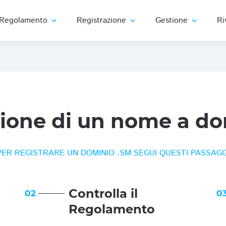
Regolamento
Registrazione
Gestione
Ri
expand_more
expand_more
expand_more
zione di un nome a do
PER REGISTRARE UN DOMINIO .SM SEGUI QUESTI PASSAGG
Controlla il
02
0
Regolamento