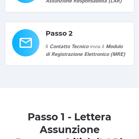
Assunzione Responsabilità (LAR)
Passo 2
email
Il
Contatto Tecnico
invia il
Modulo
di Registrazione Elettronico (MRE)
Passo 1 - Lettera
Assunzione