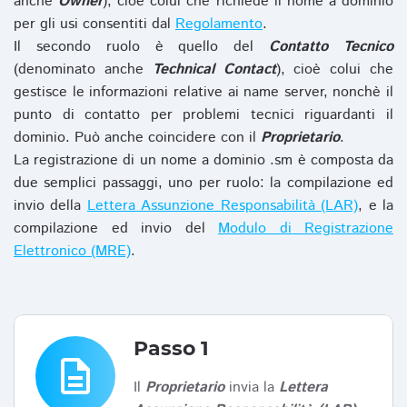
anche
Owner
), cioè colui che richiede il nome a dominio
per gli usi consentiti dal
Regolamento
.
Il secondo ruolo è quello del
Contatto Tecnico
(denominato anche
Technical Contact
), cioè colui che
gestisce le informazioni relative ai name server, nonchè il
punto di contatto per problemi tecnici riguardanti il
dominio. Può anche coincidere con il
Proprietario
.
La registrazione di un nome a dominio .sm è composta da
due semplici passaggi, uno per ruolo: la compilazione ed
invio della
Lettera Assunzione Responsabilità (LAR)
, e la
compilazione ed invio del
Modulo di Registrazione
Elettronico (MRE)
.
Passo 1
description
Il
Proprietario
invia la
Lettera