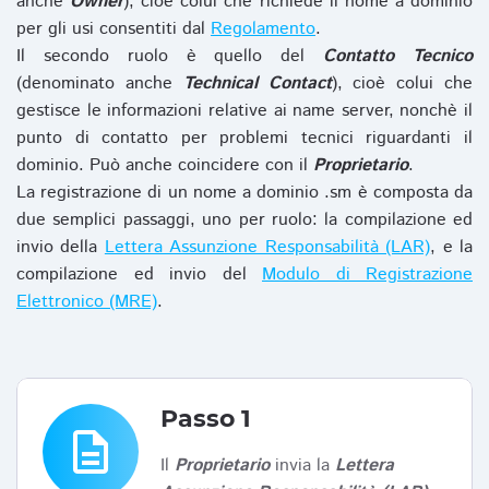
anche
Owner
), cioè colui che richiede il nome a dominio
per gli usi consentiti dal
Regolamento
.
Il secondo ruolo è quello del
Contatto Tecnico
(denominato anche
Technical Contact
), cioè colui che
gestisce le informazioni relative ai name server, nonchè il
punto di contatto per problemi tecnici riguardanti il
dominio. Può anche coincidere con il
Proprietario
.
La registrazione di un nome a dominio .sm è composta da
due semplici passaggi, uno per ruolo: la compilazione ed
invio della
Lettera Assunzione Responsabilità (LAR)
, e la
compilazione ed invio del
Modulo di Registrazione
Elettronico (MRE)
.
Passo 1
description
Il
Proprietario
invia la
Lettera