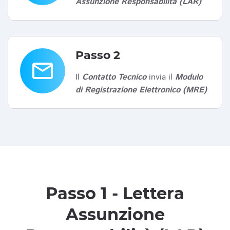
Assunzione Responsabilità (LAR)
Passo 2
email
Il
Contatto Tecnico
invia il
Modulo
di Registrazione Elettronico (MRE)
Passo 1 - Lettera
Assunzione