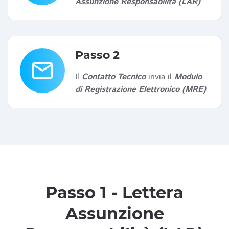
Assunzione Responsabilità (LAR)
Passo 2
email
Il
Contatto Tecnico
invia il
Modulo
di Registrazione Elettronico (MRE)
Passo 1 - Lettera
Assunzione