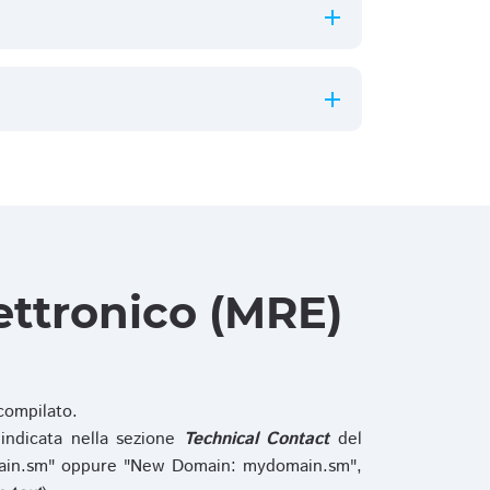
ettronico (MRE)
ompilato.
indicata nella sezione
Technical Contact
del
main.sm" oppure "New Domain: mydomain.sm",