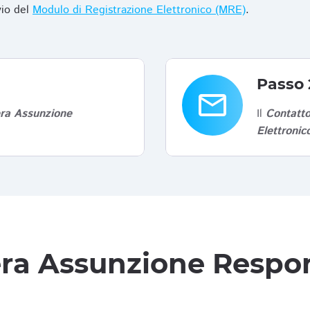
vio del
Modulo di Registrazione Elettronico (MRE)
.
Passo 
email
era Assunzione
Il
Contatto
Elettroni
tera Assunzione Respon