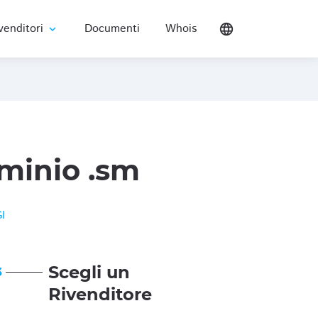
venditori
Documenti
Whois
language
expand_more
minio .sm
I
Scegli un
3
Rivenditore