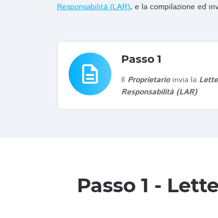
Responsabilità (LAR)
, e la compilazione ed in
Passo 1
description
Il
Proprietario
invia la
Lett
Responsabilità (LAR)
Passo 1 - Let