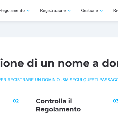
Regolamento
Registrazione
Gestione
Ri
expand_more
expand_more
expand_more
zione di un nome a do
PER REGISTRARE UN DOMINIO .SM SEGUI QUESTI PASSAGG
Controlla il
02
0
Regolamento