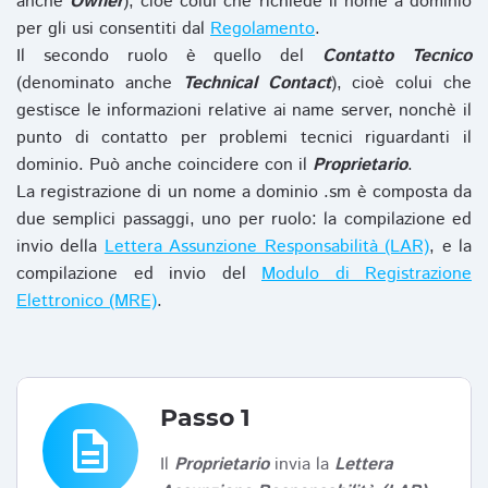
anche
Owner
), cioè colui che richiede il nome a dominio
per gli usi consentiti dal
Regolamento
.
Il secondo ruolo è quello del
Contatto Tecnico
(denominato anche
Technical Contact
), cioè colui che
gestisce le informazioni relative ai name server, nonchè il
punto di contatto per problemi tecnici riguardanti il
dominio. Può anche coincidere con il
Proprietario
.
La registrazione di un nome a dominio .sm è composta da
due semplici passaggi, uno per ruolo: la compilazione ed
invio della
Lettera Assunzione Responsabilità (LAR)
, e la
compilazione ed invio del
Modulo di Registrazione
Elettronico (MRE)
.
Passo 1
description
Il
Proprietario
invia la
Lettera