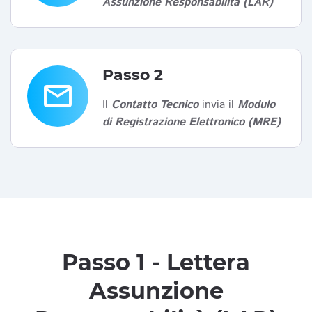
Assunzione Responsabilità (LAR)
Passo 2
email
Il
Contatto Tecnico
invia il
Modulo
di Registrazione Elettronico (MRE)
Passo 1 - Lettera
Assunzione