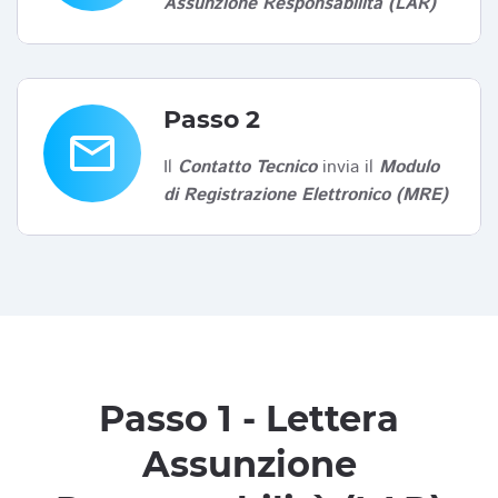
Assunzione Responsabilità (LAR)
Passo 2
email
Il
Contatto Tecnico
invia il
Modulo
di Registrazione Elettronico (MRE)
Passo 1 - Lettera
Assunzione