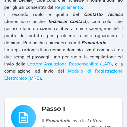
anche
Owner
), cioè colui che richiede il nome a dominio
per gli usi consentiti dal
Regolamento
.
Il secondo ruolo è quello del
Contatto Tecnico
(denominato anche
Technical Contact
), cioè colui che
gestisce le informazioni relative ai name server, nonchè il
punto di contatto per problemi tecnici riguardanti il
dominio. Può anche coincidere con il
Proprietario
.
La registrazione di un nome a dominio .sm è composta da
due semplici passaggi, uno per ruolo: la compilazione ed
invio della
Lettera Assunzione Responsabilità (LAR)
, e la
compilazione ed invio del
Modulo di Registrazione
Elettronico (MRE)
.
Passo 1
description
Il
Proprietario
invia la
Lettera