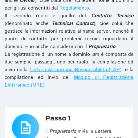
anche
Owner
), cioè colui che richiede il nome a dominio
per gli usi consentiti dal
Regolamento
.
Il secondo ruolo è quello del
Contatto Tecnico
(denominato anche
Technical Contact
), cioè colui che
gestisce le informazioni relative ai name server, nonchè il
punto di contatto per problemi tecnici riguardanti il
dominio. Può anche coincidere con il
Proprietario
.
La registrazione di un nome a dominio .sm è composta da
due semplici passaggi, uno per ruolo: la compilazione ed
invio della
Lettera Assunzione Responsabilità (LAR)
, e la
compilazione ed invio del
Modulo di Registrazione
Elettronico (MRE)
.
Passo 1
description
Il
Proprietario
invia la
Lettera