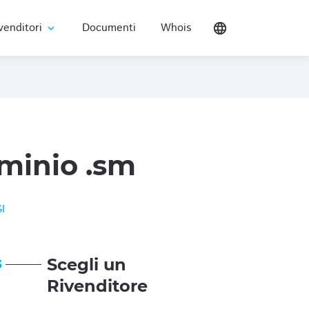
venditori
Documenti
Whois
language
expand_more
minio .sm
I
Scegli un
3
Rivenditore