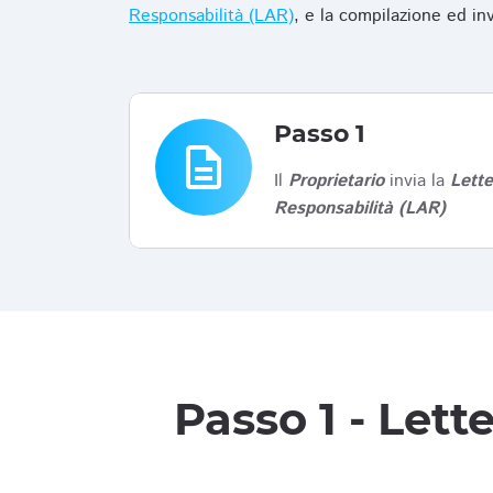
Responsabilità (LAR)
, e la compilazione ed in
Passo 1
description
Il
Proprietario
invia la
Lett
Responsabilità (LAR)
Passo 1 - Let