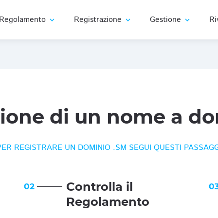
Regolamento
Registrazione
Gestione
Ri
expand_more
expand_more
expand_more
zione di un nome a do
PER REGISTRARE UN DOMINIO .SM SEGUI QUESTI PASSAGG
Controlla il
02
0
Regolamento