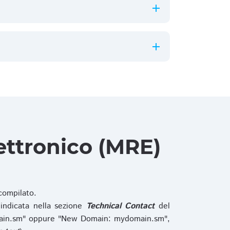
ettronico (MRE)
ompilato.
indicata nella sezione
Technical Contact
del
main.sm" oppure "New Domain: mydomain.sm",