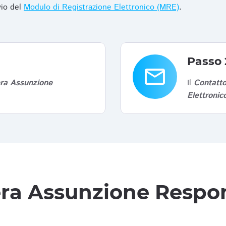
vio del
Modulo di Registrazione Elettronico (MRE)
.
Passo 
email
era Assunzione
Il
Contatto
Elettroni
tera Assunzione Respon