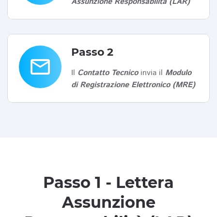
Assunzione Responsabilità (LAR)
Passo 2
email
Il
Contatto Tecnico
invia il
Modulo
di Registrazione Elettronico (MRE)
Passo 1 - Lettera
Assunzione