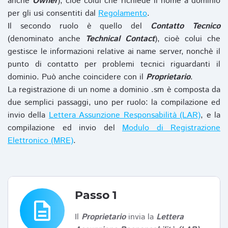
anche
Owner
), cioè colui che richiede il nome a dominio
per gli usi consentiti dal
Regolamento
.
Il secondo ruolo è quello del
Contatto Tecnico
(denominato anche
Technical Contact
), cioè colui che
gestisce le informazioni relative ai name server, nonchè il
punto di contatto per problemi tecnici riguardanti il
dominio. Può anche coincidere con il
Proprietario
.
La registrazione di un nome a dominio .sm è composta da
due semplici passaggi, uno per ruolo: la compilazione ed
invio della
Lettera Assunzione Responsabilità (LAR)
, e la
compilazione ed invio del
Modulo di Registrazione
Elettronico (MRE)
.
Passo 1
description
Il
Proprietario
invia la
Lettera